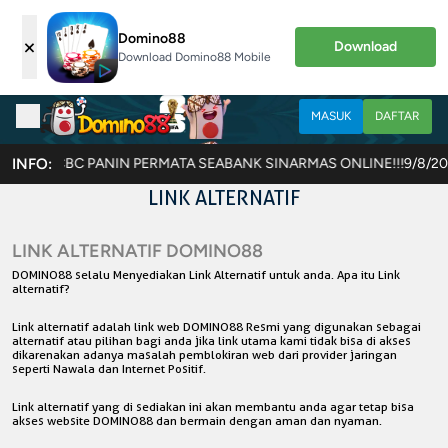
Domino88
×
Download
Download Domino88 Mobile
MASUK
DAFTAR
NK MEGA OCBC PANIN PERMATA SEABANK SINARMAS ONLINE!!!
INFO:
9/8/20
LINK ALTERNATIF
LINK ALTERNATIF DOMINO88
DOMINO88 selalu Menyediakan Link Alternatif untuk anda. Apa itu Link
alternatif?
Link alternatif adalah link web DOMINO88 Resmi yang digunakan sebagai
alternatif atau pilihan bagi anda jika link utama kami tidak bisa di akses
dikarenakan adanya masalah pemblokiran web dari provider jaringan
seperti Nawala dan Internet Positif.
Link alternatif yang di sediakan ini akan membantu anda agar tetap bisa
akses website DOMINO88 dan bermain dengan aman dan nyaman.