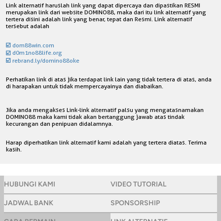
Link alternatif haruslah link yang dapat dipercaya dan dipastikan RESMI
merupakan link dari website DOMINO88, maka dari itu link alternatif yang
tertera disini adalah link yang benar, tepat dan Resmi. Link alternatif
tersebut adalah
☑️
dom88win.com
☑️
d0m1no88life.org
☑️
rebrand.ly/domino88oke
Perhatikan link di atas jika terdapat link lain yang tidak tertera di atas, anda
di harapakan untuk tidak mempercayainya dan diabaikan.
Jika anda mengakses Link-link alternatif palsu yang mengatasnamakan
DOMINO88 maka kami tidak akan bertanggung jawab atas tindak
kecurangan dan penipuan didalamnya.
Harap diperhatikan link alternatif kami adalah yang tertera diatas. Terima
kasih.
HUBUNGI KAMI
VIDEO TUTORIAL
JADWAL BANK
SPONSORSHIP