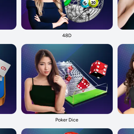
48D
Poker Dice