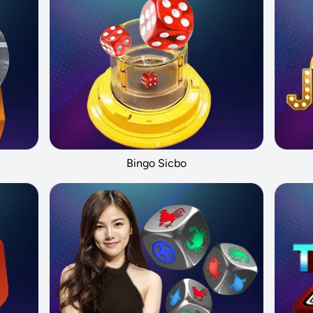
Bingo Sicbo