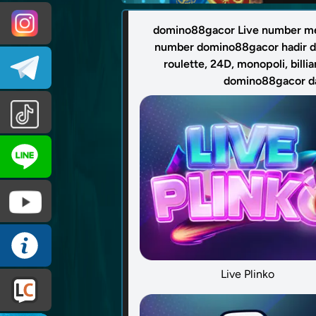
domino88gacor Live number men
number domino88gacor hadir de
roulette, 24D, monopoli, bill
domino88gacor da
Live Plinko