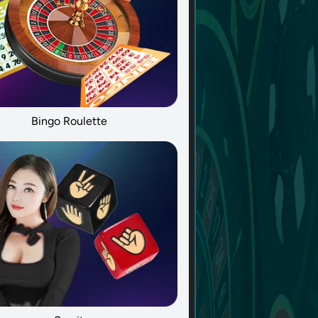
Bingo Roulette