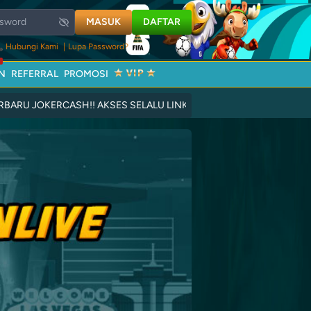
MASUK
DAFTAR
 Hubungi Kami
|
Lupa Password?
N
REFERRAL
PROMOSI
!! AKSES SELALU LINK RESMI KAMI : d0min088hoki.net // d0mino