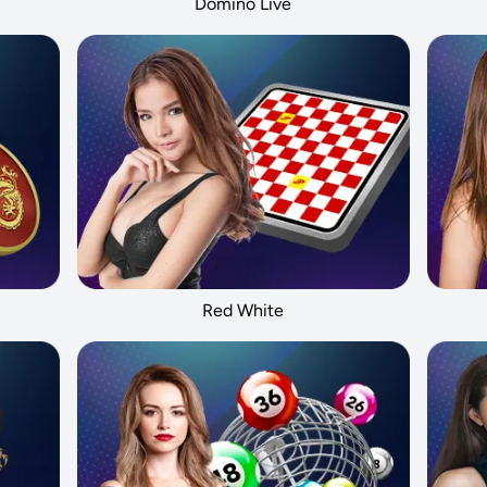
Domino Live
Red White