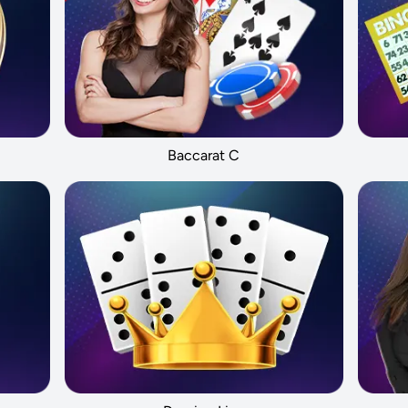
Baccarat C