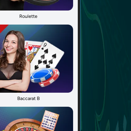
Roulette
Baccarat B