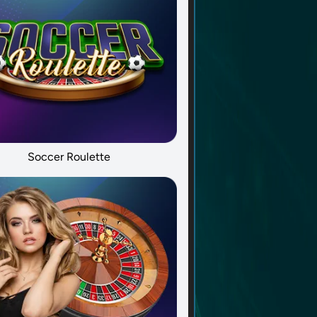
Soccer Roulette