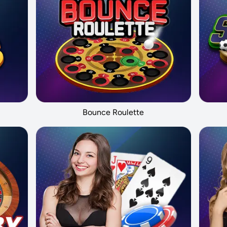
Bounce Roulette